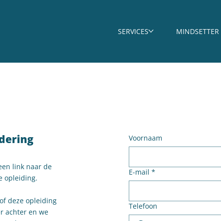
SERVICES
MINDSETTER
dering
Voornaam
een link naar de
E-mail
*
 opleiding.
 of deze opleiding
Telefoon
er achter en we