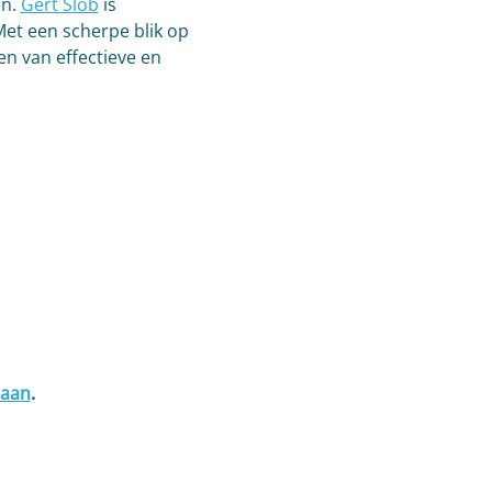
n. 
Gert Slob
 is 
et een scherpe blik op 
n van effectieve en 
 aan
.