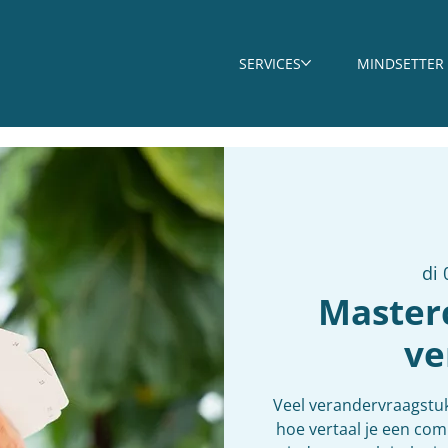
SERVICES
MINDSETTER
di 
Master
ve
Veel verandervraagstuk
hoe vertaal je een co