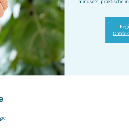
mindsets, praktische i
Regi
Ontdek
e
gië