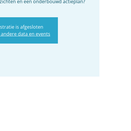
nzichten en een onderbouwd actieplan?
stratie is afgesloten
 andere data en events