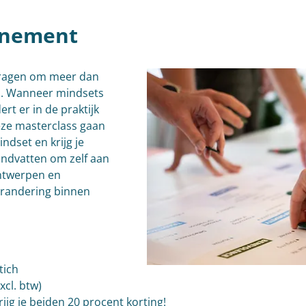
enement
 vragen om meer dan 
s. Wanneer mindsets 
t er in de praktijk 
deze masterclass gaan 
ndset en krijg je 
andvatten om zelf aan 
ntwerpen en 
randering binnen 
tich
xcl. btw)
jg je beiden 20 procent korting!