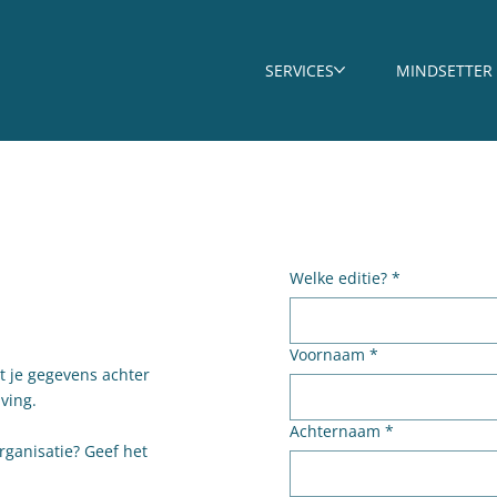
SERVICES
MINDSETTER
Welke editie?
*
Voornaam
*
at je gegevens achter
jving.
Achternaam
*
rganisatie? Geef het