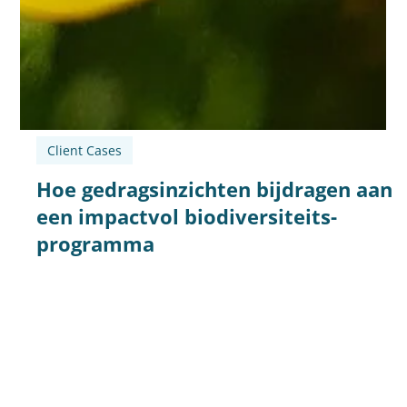
Client Cases
Hoe gedragsinzichten bijdragen aan
een impactvol biodiversiteits-
programma
Dit biodiversiteitsprogramma wilde evolueren van
bewustmaking naar echte gedragsverandering. Via een
integrale evaluatie, met gedragsinzichten, data en
co‑creatie, brachten we de grootste hefbomen, blinde
vlekken en kansen in kaart. We ontwikkelden strategische
persona’s, analyseerden het productportfolio en vergeleken