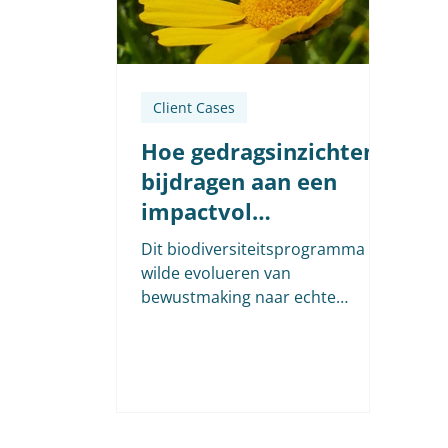
Client Cases
Hoe gedragsinzichten
bijdragen aan een
impactvol
biodiversiteits-
Dit biodiversiteitsprogramma
programma
wilde evolueren van
bewustmaking naar echte
gedragsverandering. Via een
integrale evaluatie, met
gedragsinzichten, data en
co‑creatie, brachten we de
grootste hefbomen, blinde
vlekken en kansen in kaart. We